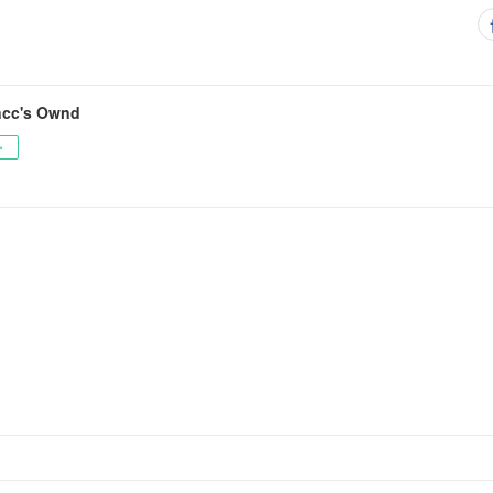
cc's Ownd
ー